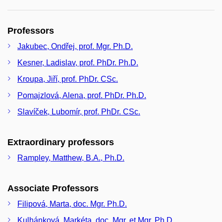
Professors
Jakubec, Ondřej, prof. Mgr. Ph.D.
Kesner, Ladislav, prof. PhDr. Ph.D.
Kroupa, Jiří, prof. PhDr. CSc.
Pomajzlová, Alena, prof. PhDr. Ph.D.
Slavíček, Lubomír, prof. PhDr. CSc.
Extraordinary professors
Rampley, Matthew, B.A., Ph.D.
Associate Professors
Filipová, Marta, doc. Mgr. Ph.D.
Kulhánková, Markéta, doc. Mgr. et Mgr. Ph.D.