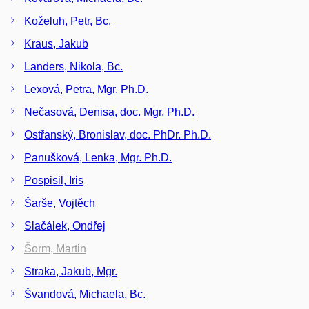
Koželuh, Petr, Bc.
Kraus, Jakub
Landers, Nikola, Bc.
Lexová, Petra, Mgr. Ph.D.
Nečasová, Denisa, doc. Mgr. Ph.D.
Ostřanský, Bronislav, doc. PhDr. Ph.D.
Panušková, Lenka, Mgr. Ph.D.
Pospisil, Iris
Šarše, Vojtěch
Slačálek, Ondřej
Šorm, Martin
Straka, Jakub, Mgr.
Švandová, Michaela, Bc.