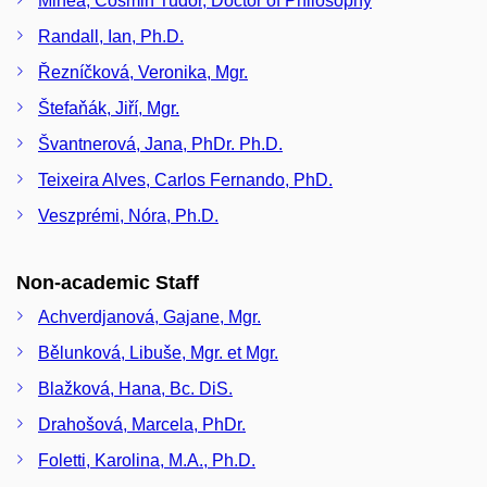
Minea, Cosmin Tudor, Doctor of Philosophy
Randall, Ian, Ph.D.
Řezníčková, Veronika, Mgr.
Štefaňák, Jiří, Mgr.
Švantnerová, Jana, PhDr. Ph.D.
Teixeira Alves, Carlos Fernando, PhD.
Veszprémi, Nóra, Ph.D.
Non-academic Staff
Achverdjanová, Gajane, Mgr.
Bělunková, Libuše, Mgr. et Mgr.
Blažková, Hana, Bc. DiS.
Drahošová, Marcela, PhDr.
Foletti, Karolina, M.A., Ph.D.